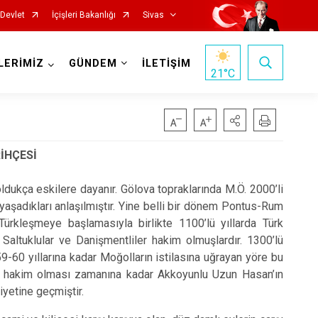
-Devlet
İçişleri Bakanlığı
Sivas
LERİMİZ
GÜNDEM
İLETİŞİM
21
°C
RİHÇESİ
ldukça eskilere dayanır. Gölova topraklarında M.Ö. 2000’li
n yaşadıkları anlaşılmıştır. Yine belli bir dönem Pontus-Rum
İmranlı
 Türkleşmeye başlamasıyla birlikte 1100’lü yıllarda Türk
Kangal
 Saltuklular ve Danişmentliler hakim olmuşlardır. 1300’lü
9-60 yıllarına kadar Moğolların istilasına uğrayan yöre bu
Koyulhisar
ara hakim olması zamanına kadar Akkoyunlu Uzun Hasan’ın
Şarkışla
iyetine geçmiştir.
Suşehri