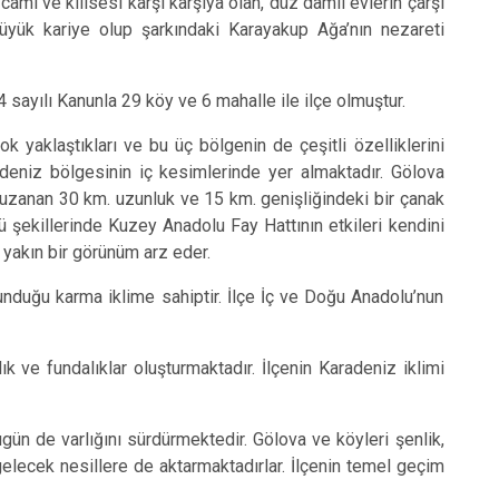
mi ve kilisesi karşı karşıya olan, düz damlı evlerin çarşı
Ulaş
üyük kariye olup şarkındaki Karayakup Ağa’nın nezareti
Yıldızeli
Zara
 sayılı Kanunla 29 köy ve 6 mahalle ile ilçe olmuştur.
k yaklaştıkları ve bu üç bölgenin de çeşitli özelliklerini
deniz bölgesinin iç kesimlerinde yer almaktadır. Gölova
uzanan 30 km. uzunluk ve 15 km. genişliğindeki bir çanak
 şekillerinde Kuzey Anadolu Fay Hattının etkileri kendini
 yakın bir görünüm arz eder.
ulunduğu karma iklime sahiptir. İlçe İç ve Doğu Anadolu’nun
ık ve fundalıklar oluşturmaktadır. İlçenin Karadeniz iklimi
ün de varlığını sürdürmektedir. Gölova ve köyleri şenlik,
bi gelecek nesillere de aktarmaktadırlar. İlçenin temel geçim