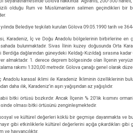
bi seyahatnamesinde Gölova hakkında “Ağvanis, 200-300 haneli, ca
Gölova
dizili olduğu Rum ve Müslümanların salimen geçindikleri bir b
der.
Gürün
Hafik
yılında Belediye teşkilatı kurulan Gölova 09.05.1990 tarih ve 3644
si, Karadeniz, İç ve Doğu Anadolu bölgelerinin birbirlerine en ço
r sahada bulunmaktadır. Sivas İlinin kuzey doğusunda Orta Kara
 Berdiğa dağlarından güneydeki Keldağ-Kızıldağ sırasına kadar 
yer almaktadır. 1. derece deprem bölgesinde olan İlçenin yeryüzü
rtalama rakımı 1.320,00 metredir. Gölova çanağı genel olarak düze
ç Anadolu karasal iklimi ile Karadeniz İkliminin özelliklerinin b
ından daha ılık, Karadeniz’in aşırı yağışından az yağışlıdır.
tabii bitki örtüsü bozkırdır. Ancak İlçenin % 20’lik kısmını ormanl
sinde olması bitki örtüsünü zenginleşmektedir.
sosyal ve kültürel değerleri köklü bir geçmişe dayanmakta ve bug
nayır gibi etkinliklerle kültürel değerlerini açığa çıkardıkları gi
m ve hayvancılıktır.