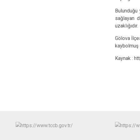
Bulunduğu y
sağlayan d
uzaklığıdır.
Gölova İlçe
kaybolmuş g
Kaynak : ht