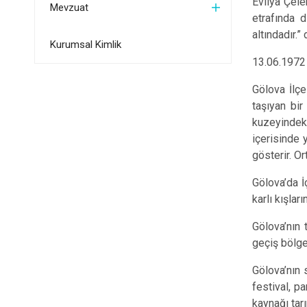
Evliya Çele
Mevzuat
etrafında 
altındadır.” 
Kurumsal Kimlik
13.06.1972 
Gölova İlçe
taşıyan bi
kuzeyindeki
içerisinde 
gösterir. O
Gölova’da İ
karlı kışlar
Gölova’nın 
geçiş bölge
Gölova’nın 
festival, pa
kaynağı tarı