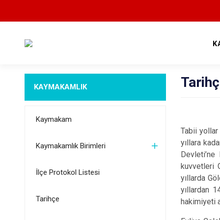
K
Tarih
KAYMAKAMLIK
Kaymakam
Tabii yolla
yıllara kad
Kaymakamlık Birimleri
Devleti’ne 
kuvvetleri 
İlçe Protokol Listesi
yıllarda Gö
yıllardan 
Tarihçe
hakimiyeti 