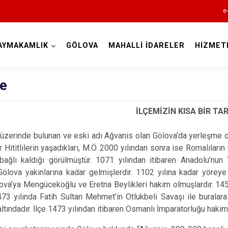
e
AYMAKAMLIK
GÖLOVA
MAHALLİ İDARELER
HİZMET
Sivas
çe
İLÇEMİZİN KISA BİR TA
r üzerinde bulunan ve eski adı Ağvanis olan Gölova’da yerleşme o
ar Hititlilerin yaşadıkları, M.Ö. 2000 yılından sonra ise Romalıları
Akıncılar
bağlı kaldığı görülmüştür. 1071 yılından itibaren Anadolu’nun
Altınyayla
Gölova yakınlarına kadar gelmişlerdir. 1102 yılına kadar yöreye
lova’ya Mengücekoğlu ve Eretna Beylikleri hakim olmuşlardır. 145
Divriği
1473 yılında Fatih Sultan Mehmet’in Otlukbeli Savaşı ile bural
Doğanşar
altındadır. İlçe 1473 yılından itibaren Osmanlı İmparatorluğu hakim
Gemerek