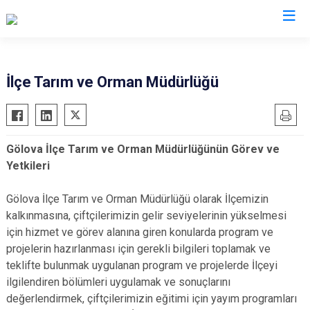
Sivas
İlçe Tarım ve Orman Müdürlüğü
Akıncılar
İmranlı
Altınyayla
Kangal
Gölova İlçe Tarım ve Orman Müdürlüğünün Görev ve
Divriği
Koyulhisar
Yetkileri
Doğanşar
Şarkışla
Gemerek
Suşehri
Gölova İlçe Tarım ve Orman Müdürlüğü olarak İlçemizin
kalkınmasına, çiftçilerimizin gelir seviyelerinin yükselmesi
Gölova
Ulaş
için hizmet ve görev alanına giren konularda program ve
Gürün
Yıldızeli
projelerin hazırlanması için gerekli bilgileri toplamak ve
Hafik
Zara
teklifte bulunmak uygulanan program ve projelerde İlçeyi
ilgilendiren bölümleri uygulamak ve sonuçlarını
değerlendirmek, çiftçilerimizin eğitimi için yayım programları