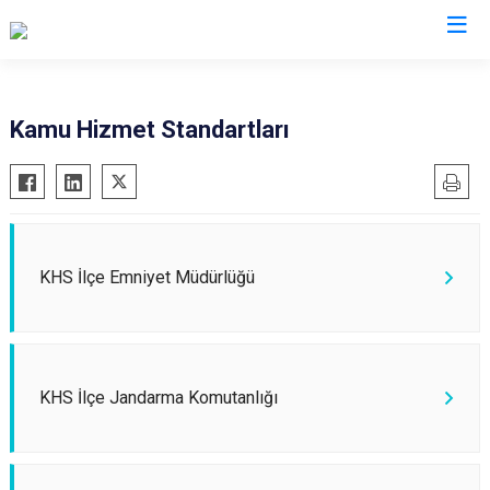
Sivas
Kamu Hizmet Standartları
Akıncılar
İmranlı
Altınyayla
Kangal
Divriği
Koyulhisar
Doğanşar
Şarkışla
KHS İlçe Emniyet Müdürlüğü
Gemerek
Suşehri
Gölova
Ulaş
Gürün
Yıldızeli
KHS İlçe Jandarma Komutanlığı
Hafik
Zara