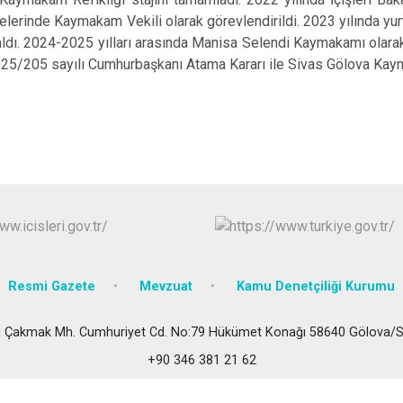
Gölova
lçelerinde Kaymakam Vekili olarak görevlendirildi. 2023 yılında y
 aldı. 2024-2025 yılları arasında Manisa Selendi Kaymakamı ola
Gürün
2025/205 sayılı Cumhurbaşkanı Atama Kararı ile Sivas Gölova Kaym
Hafik
Resmi Gazete
Mevzuat
Kamu Denetçiliği Kurumu
i Çakmak Mh. Cumhuriyet Cd. No:79 Hükümet Konağı 58640 Gölova/
+90 346 381 21 62