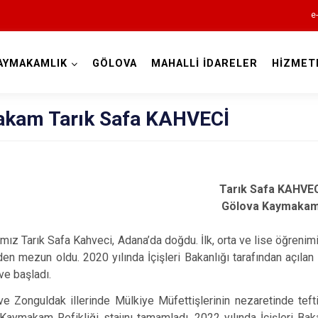
e
AYMAKAMLIK
GÖLOVA
MAHALLİ İDARELER
HİZMET
Sivas
kam Tarık Safa KAHVECİ
Tarık Safa KAHVE
Gölova Kaymakam
Akıncılar
Altınyayla
z Tarık Safa Kahveci, Adana’da doğdu. İlk, orta ve lise öğrenimi
den mezun oldu. 2020 yılında İçişleri Bakanlığı tarafından aç
Divriği
ve başladı.
Doğanşar
e Zonguldak illerinde Mülkiye Müfettişlerinin nezaretinde teftiş
Gemerek
 Kaymakam Refikliği stajını tamamladı. 2022 yılında İçişleri Baka