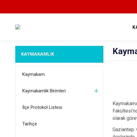
K
Kayma
KAYMAKAMLIK
Kaymakam
Kaymakamlık Birimleri
Kaymakamımı
İlçe Protokol Listesi
Fakültesi’n
olarak göre
Tarihçe
Gaziantep v
ilçelerinde