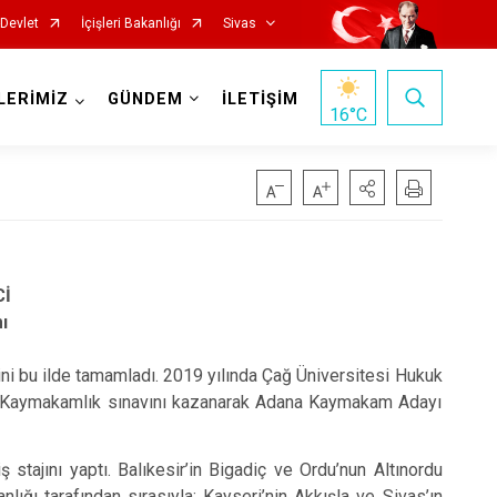
-Devlet
İçişleri Bakanlığı
Sivas
LERİMİZ
GÜNDEM
İLETİŞİM
16
°C
Cİ
ı
İmranlı
Kangal
ni bu ilde tamamladı. 2019 yılında Çağ Üniversitesi Hukuk
ılan Kaymakamlık sınavını kazanarak Adana Kaymakam Adayı
Koyulhisar
Şarkışla
 stajını yaptı. Balıkesir’in Bigadiç ve Ordu’nun Altınordu
Suşehri
nlığı tarafından sırasıyla; Kayseri’nin Akkışla ve Sivas’ın