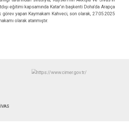
Ulaş
urtdışı eğitimi kapsamında Katar’ın başkenti Doha’da Arapça
rak görev yapan Kaymakam Kahveci, son olarak, 27.05.2025
Yıldızeli
akamı olarak atanmıştır.
Zara
SİVAS